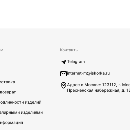
ям
Контакты
Telegram
internet-m@iskorka.ru
оставка
Адрес в Москве: 123112, г. Мо
Пресненская набережная, д. 1
 возврат
подлинности изделий
велирными изделиями
информация