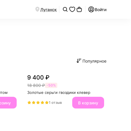
Луганск
Войти
Популярное
9 400 ₽
18 800 ₽
-50%
итом
Золотые серьги гвоздики клевер
рзину
В корзину
1 отзыв