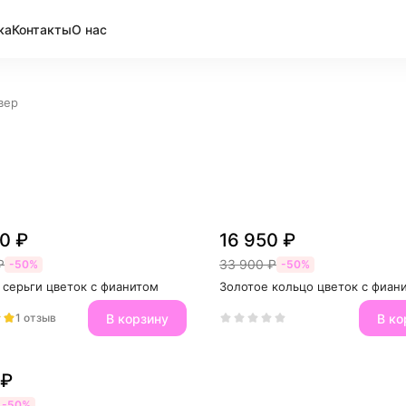
ка
Контакты
О нас
вер
0 ₽
16 950 ₽
₽
33 900 ₽
-50%
-50%
 серьги цветок с фианитом
Золотое кольцо цветок с фиан
В корзину
В ко
1 отзыв
 ₽
-50%