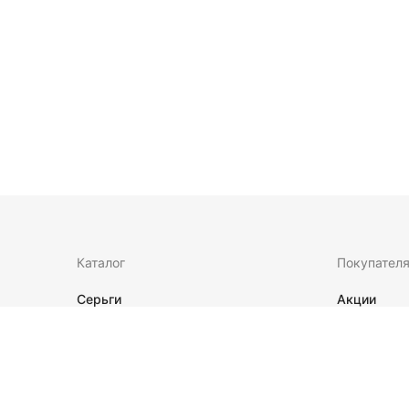
Каталог
Покупател
Серьги
Акции
Кольца
О нас
Цепи
Оплата и д
Подвески
Гарантия и