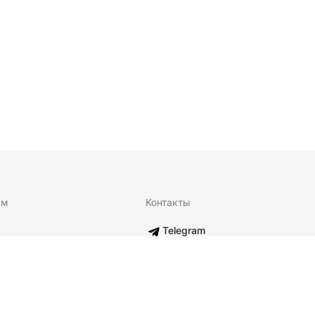
ям
Контакты
Telegram
internet-m@iskorka.ru
оставка
Адрес в Москве: 123112, г. Мо
Пресненская набережная, д. 1
 возврат