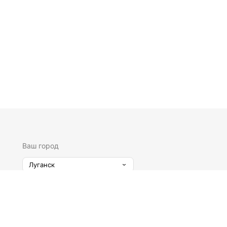
Ваш город
Луганск
2024 –
2026 Все права защищены. Информация,
размещенная на данной странице, не является
публичной офертой.
сква,
2