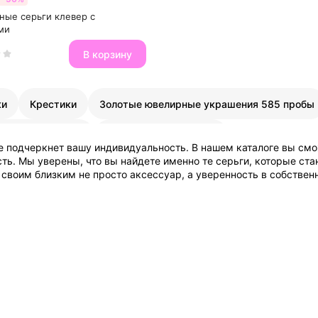
ные серьги клевер с 
ми
В корзину
ки
Крестики
Золотые ювелирные украшения 585 пробы
лотые украшения
Весенняя распродажа
е подчеркнет вашу индивидуальность. В нашем каталоге вы смо
сть. Мы уверены, что вы найдете именно те серьги, которые с
и своим близким не просто аксессуар, а уверенность в собстве