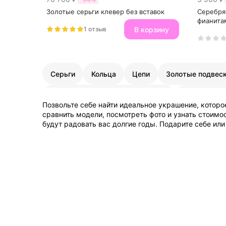
Золотые серьги клевер без вставок
Серебря
фианита
В корзину
1 отзыв
Серьги
Кольца
Цепи
Золотые подвес
Золотые украшения для женщин
Детские зо
Позвольте себе найти идеальное украшение, которо
сравнить модели, посмотреть фото и узнать стоимо
будут радовать вас долгие годы. Подарите себе ил