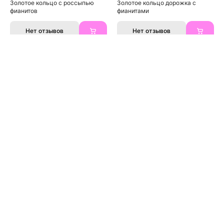
Золотое кольцо с россыпью 
Золотое кольцо дорожка с 
фианитов
фианитами
Нет отзывов
Нет отзывов
8 700 ₽
12 800 ₽
17 400 ₽
83 620 ₽
-50%
-85%
Золотое кольцо россыпь 
Золотые серьги кольца 20 мм
фианитов
5
• 1
Нет отзывов
6 650 ₽
13 000 ₽
13 300 ₽
26 000 ₽
-50%
-50%
Золотые серьги гвоздики 
Золотое тонкое кольцо клевер
полусферы
Нет отзывов
Нет отзывов