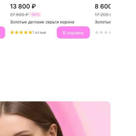
13 800 ₽
8 600 ₽
27 600 ₽
17 200 ₽
-50%
-50%
Золотые детские серьги корона
Золотые серьги кол
В корзину
1 отзыв