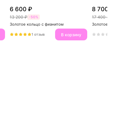
6 600 ₽
8 700 ₽
13 200 ₽
17 400 ₽
-50%
-50%
Золотое кольцо с фианитом
Золотое кольцо рос
В корзину
1 отзыв