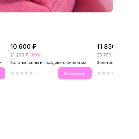
10 600 ₽
11 850 ₽
21 200 ₽
23 700 ₽
-50%
-50%
и
Золотые серьги гвоздики с фианитом
Золотое кольцо с ф
В корзину