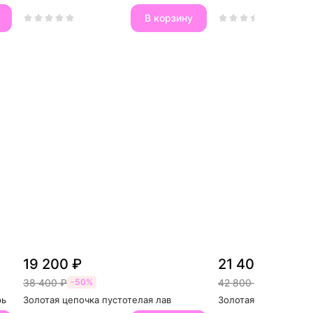
В корзину
19 200 ₽
21 400 ₽
38 400 ₽
42 800 ₽
-50%
-50%
рь
Золотая цепочка пустотелая лав
Золотая цепочка пус